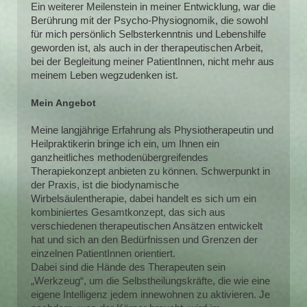
Ein weiterer Meilenstein in meiner Entwicklung, war die
Berührung mit der Psycho-Physiognomik, die sowohl
für mich persönlich Selbsterkenntnis und Lebenshilfe
geworden ist, als auch in der therapeutischen Arbeit,
bei der Begleitung meiner PatientInnen, nicht mehr aus
meinem Leben wegzudenken ist.
Mein Angebot
Meine langjährige Erfahrung als Physiotherapeutin und
Heilpraktikerin bringe ich ein, um Ihnen ein
ganzheitliches methodenübergreifendes
Therapiekonzept anbieten zu können. Schwerpunkt in
der Praxis, ist die biodynamische
Wirbelsäulentherapie, dabei handelt es sich um ein
kombiniertes Gesamtkonzept, das sich aus
verschiedenen therapeutischen Ansätzen entwickelt
hat und sich an den Bedürfnissen und Grenzen der
einzelnen PatientInnen orientiert.
Dabei sind die Hände des Therapeuten sein
„Werkzeug“, um die Selbstheilungskräfte, die wie eine
eigene Intelligenz jedem innewohnen zu aktivieren. Je