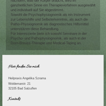
nachdem, was der Körper braucht, wird im
ganzheitlichen Sinne ein Therapieverfahren ausgewählt
und individuell auf Sie abgestimmt.
Sowohl die Psychophysiognomik als ein Instrument
zur Lebenshilfe und Selbsterkenntnis, als auch die
Patho-Physiognomik als diagnostisches Hilfsmittel
unterstützen diese Behandlung.
Für Interessierte biete ich sowohl Seminare in der
Psycho- und Pathophysiognomik, als auch in der
Dorn-Breuss-Therapie und Medical-Taping an.
Hier finden Sie mich
Heilpraxis Angelika Szrama
Woldemarstr. 21
32105
Bad Salzuflen
Kontakt