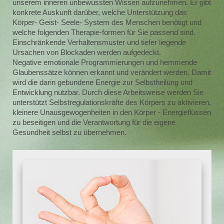
unserem inneren unbewussten Wissen aufzunehmen. Er gibt
konkrete Auskunft darüber, welche Unterstützung das
Körper- Geist- Seele- System des Menschen benötigt und
welche folgenden Therapie-formen für Sie passend sind.
Einschränkende Verhaltensmuster und tiefer liegende
Ursachen von Blockaden werden aufgedeckt.
Negative emotionale Programmierungen und hemmende
Glaubenssätze können erkannt und verändert werden. Damit
wird die darin gebundene Energie zur Selbstheilung und
Entwicklung nutzbar. Durch diese Arbeitsweise werden Sie
unterstützt Selbstregulationskräfte des Körpers zu aktivieren,
kleinere Unausgewogenheiten in den Körper - Energieflüssen
zu beseitigen und die Verantwortung für die eigene
Gesundheit selbst zu übernehmen.