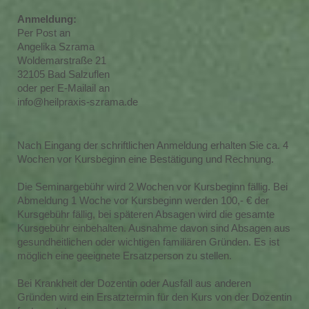
Anmeldung:
Per Post an
Angelika Szrama
Woldemarstraße 21
32105 Bad Salzuflen
oder per E-Mailail an
info@heilpraxis-szrama.de
Nach Eingang der schriftlichen Anmeldung erhalten Sie ca. 4
Wochen vor Kursbeginn eine Bestätigung und Rechnung.
Die Seminargebühr wird 2 Wochen vor Kursbeginn fällig. Bei
Abmeldung 1 Woche vor Kursbeginn werden 100,- € der
Kursgebühr fällig, bei späteren Absagen wird die gesamte
Kursgebühr einbehalten. Ausnahme davon sind Absagen aus
gesundheitlichen oder wichtigen familiären Gründen. Es ist
möglich eine geeignete Ersatzperson zu stellen.
Bei Krankheit der Dozentin oder Ausfall aus anderen
Gründen wird ein Ersatztermin für den Kurs von der Dozentin