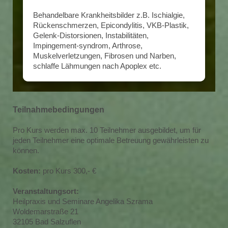
Behandelbare Krankheitsbilder z.B. Ischialgie,
Rückenschmerzen, Epicondylitis, VKB-Plastik,
Gelenk-Distorsionen, Instabilitäten,
Impingement-syndrom, Arthrose,
Muskelverletzungen, Fibrosen und Narben,
schlaffe Lähmungen nach Apoplex etc.
Teilnahmebedingungen
Pro Kurs werden max. 10 Teilnehmer ausgebildet, um für
jeden Teilnehmer eine optimale Betreuung gewährleisten zu
können.
Kosten:
pro Kurs 300,- €
Veranstaltungsort:
Heilpraxis und Seminare Angelika Szrama
Woldemarstraße 21
32105 Bad Salzuflen